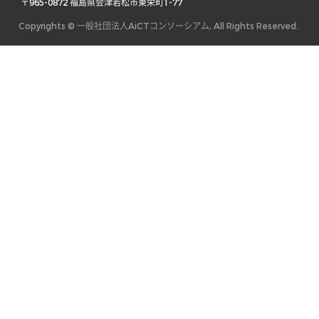
 〒965-0872 福島県会津若松市東栄町1-77 
Copyrights © 一般社団法人AiCTコンソーシアム, All Rights Reserved.