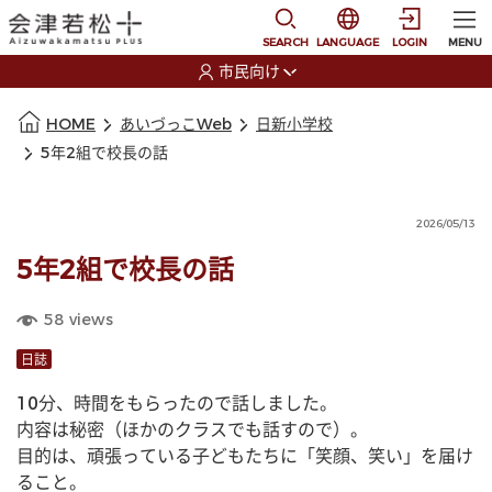
本文に移動
選択すると言語の切替
SEARCH
LANGUAGE
LOGIN
MENU
市民向け
選択すると利用者の切替が発生します
本文の始まり
HOME
あいづっこWeb
日新小学校
5年2組で校長の話
2026/05/13
5年2組で校長の話
58
views
日誌
10分、時間をもらったので話しました。
内容は秘密（ほかのクラスでも話すので）。
目的は、頑張っている子どもたちに「笑顔、笑い」を届け
ること。