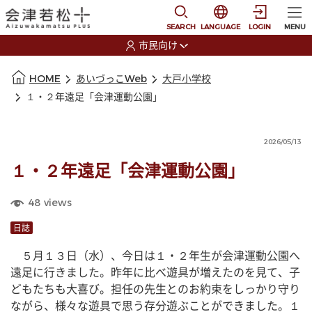
本文に移動
選択すると言語の切替
SEARCH
LANGUAGE
LOGIN
MENU
市民向け
選択すると利用者の切替が発生します
本文の始まり
HOME
あいづっこWeb
大戸小学校
１・２年遠足「会津運動公園」
2026/05/13
１・２年遠足「会津運動公園」
48
views
日誌
　５月１３日（水）、今日は１・２年生が会津運動公園へ
遠足に行きました。昨年に比べ遊具が増えたのを見て、子
どもたちも大喜び。担任の先生とのお約束をしっかり守り
ながら、様々な遊具で思う存分遊ぶことができました。１