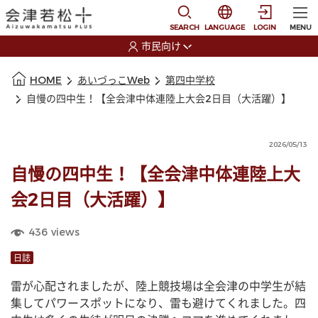
本文に移動
選択すると言語の切替
SEARCH
LANGUAGE
LOGIN
MENU
市民向け
選択すると利用者の切替が発生します
本文の始まり
HOME
あいづっこWeb
第四中学校
自慢の四中生！【全会津中体連陸上大会2日目（大活躍）】
2026/05/13
自慢の四中生！【全会津中体連陸上大
会2日目（大活躍）】
436
views
日誌
雷が心配されましたが、陸上競技場は全会津の中学生が結
集してパワースポットになり、雷も避けてくれました。四