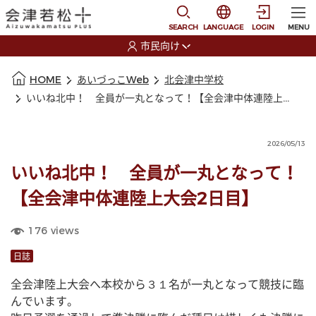
本文に移動
選択すると言語の切替
SEARCH
LANGUAGE
LOGIN
MENU
市民向け
選択すると利用者の切替が発生します
本文の始まり
HOME
あいづっこWeb
北会津中学校
いいね北中！ 全員が一丸となって！【全会津中体連陸上大会2日目】
2026/05/13
いいね北中！ 全員が一丸となって！
【全会津中体連陸上大会2日目】
176
views
日誌
全会津陸上大会へ本校から３１名が一丸となって競技に臨
んでいます。