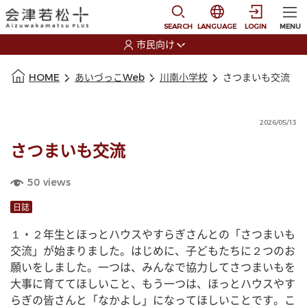
本文に移動
選択すると言語の切替
SEARCH
LANGUAGE
LOGIN
MENU
市民向け
選択すると利用者の切替が発生します
本文の始まり
HOME
あいづっこWeb
川南小学校
さつまいも交流
2026/05/13
さつまいも交流
50
views
日誌
１・２年生とほっとハウスやすらぎさんとの「さつまいも
交流」が始まりました。はじめに、子どもたちに２つのお
願いをしました。一つは、みんなで協力してさつまいもを
大事に育ててほしいこと、もう一つは、ほっとハウスやす
らぎの皆さんと「なかよし」になってほしいことです。こ