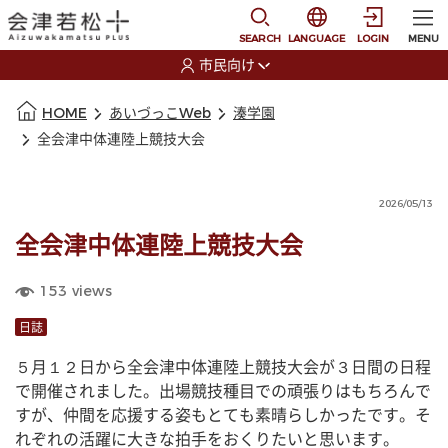
本文に移動
選択すると言語の切替
SEARCH
LANGUAGE
LOGIN
MENU
市民向け
選択すると利用者の切替が発生します
本文の始まり
HOME
あいづっこWeb
湊学園
全会津中体連陸上競技大会
2026/05/13
全会津中体連陸上競技大会
153
views
日誌
５月１２日から全会津中体連陸上競技大会が３日間の日程
で開催されました。出場競技種目での頑張りはもちろんで
すが、仲間を応援する姿もとても素晴らしかったです。そ
れぞれの活躍に大きな拍手をおくりたいと思います。