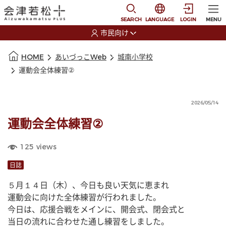
本文に移動
選択すると言語の切替
SEARCH
LANGUAGE
LOGIN
MENU
市民向け
選択すると利用者の切替が発生します
本文の始まり
HOME
あいづっこWeb
城南小学校
運動会全体練習②
2026/05/14
運動会全体練習②
125
views
日誌
５月１４日（木）、今日も良い天気に恵まれ
運動会に向けた全体練習が行われました。
今日は、応援合戦をメインに、開会式、閉会式と
当日の流れに合わせた通し練習をしました。