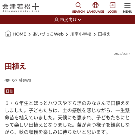
本文に移動
選択すると言語の切替
SEARCH
LANGUAGE
LOGIN
MENU
市民向け
選択すると利用者の切替が発生します
本文の始まり
HOME
あいづっこWeb
川南小学校
田植え
2026/05/14
田植え
67
views
日誌
５・６年生とほっとハウスやすらぎのみなさんで田植えを
しました。子どもたちは、土の感触を感じながら、一生懸
命苗を植えていました。天候にも恵まれ、子どもたちにと
って楽しい田植えとなりました。苗が育つ様子を観察しな
がら、秋の収穫を楽しみに待ちたいと思います。