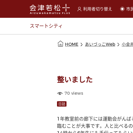
利用者切り替え
市
選択すると利用者の切替が
スマートシティ
本文の始まり
HOME
あいづっこWeb
小金
整いました
70
views
日誌
1年教室前の廊下には運動会がんば
臨むことが大事です。人と比べるの