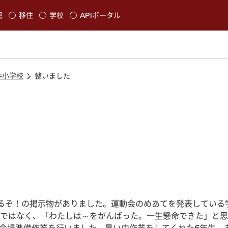
本文に移動
民
移住
学校
APIポータル
発生します
井小学校
整いました
るぞ！の掲示物がありました。運動会のめあてを発表している
ではなく、「わたしは～をがんばった。一生懸命できた」と思