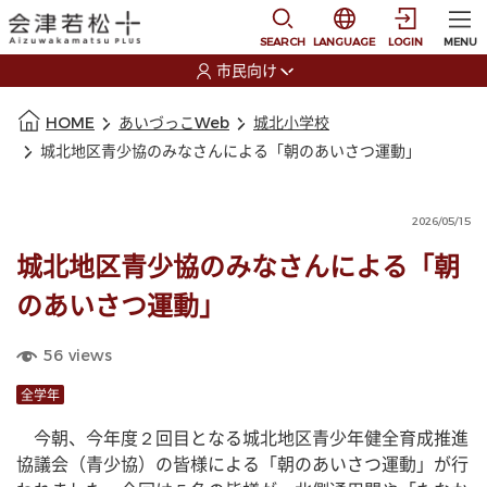
本文に移動
選択すると言語の切替
SEARCH
LANGUAGE
LOGIN
MENU
市民向け
選択すると利用者の切替が発生します
本文の始まり
HOME
あいづっこWeb
城北小学校
城北地区青少協のみなさんによる「朝のあいさつ運動」
2026/05/15
城北地区青少協のみなさんによる「朝
のあいさつ運動」
56
views
全学年
　今朝、今年度２回目となる城北地区青少年健全育成推進
協議会（青少協）の皆様による「朝のあいさつ運動」が行