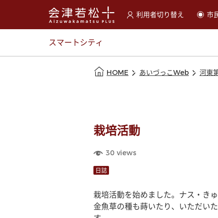
利用者切り替え
市
選択すると利用者の切替が
スマートシティ
本文の始まり
HOME
あいづっこWeb
河東
栽培活動
30
views
日誌
栽培活動を始めました。ナス・きゅ
金魚草の種も蒔いたり、いただいた