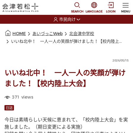
本文に移動
選択すると言語の切替
SEARCH
LANGUAGE
LOGIN
MENU
市民向け
選択すると利用者の切替が発生します
本文の始まり
HOME
あいづっこWeb
北会津中学校
いいね北中！ 一人一人の笑顔が弾けました！【校内陸上大会】
2026/05/15
いいね北中！ 一人一人の笑顔が弾け
ました！【校内陸上大会】
371
views
日誌
今日は素晴らしい天候に恵まれて、「校内陸上大会」を実
施しました。（期日変更による実施）