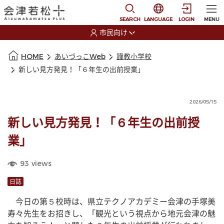
本文に移動
選択すると言語の切替
SEARCH
LANGUAGE
LOGIN
MENU
市民向け
選択すると利用者の切替が発生します
本文の始まり
HOME
あいづっこWeb
謹教小学校
新しい見方発見！「６年生の出前授業」
2026/05/15
新しい見方発見！「６年生の出前授
業」
93
views
日誌
　今日の第５校時は、県立テクノアカデミー会津の手塚美
寿々先生をお招きし、「観光という視点から地元会津の魅