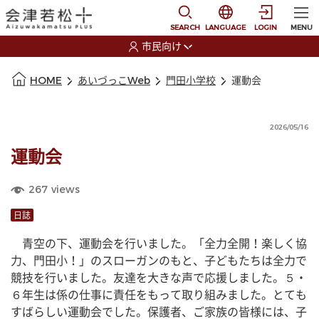
本文に移動
選択すると言語の切替
SEARCH
LANGUAGE
LOGIN
MENU
市民向け
選択すると利用者の切替が発生します
本文の始まり
HOME
あいづっこWeb
門田小学校
運動会
2026/05/16
運動会
267
views
日誌
　青空の下、運動会を行いました。「全力全開！楽しく協
力、門田小！」のスローガンのもと、子どもたちは全力で
競技を行いました。友達を大きな声で応援しました。５・
６年生は係の仕事に責任をもって取り組みました。とても
すばらしい運動会でした。保護者、ご家族の皆様には、子