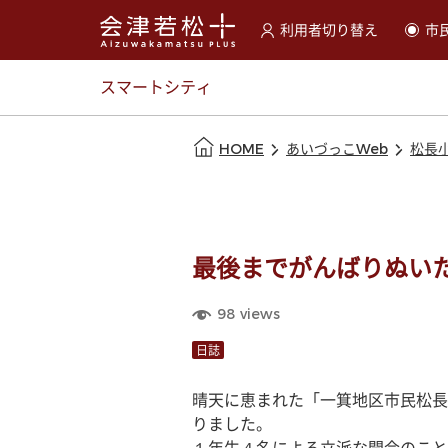
利用者切り替え
市
選択すると利用者の切替が
スマートシティ
本文の始まり
HOME
あいづっこWeb
松長
最後までがんばりぬい
98
views
日誌
晴天に恵まれた「一箕地区市民松長
りました。