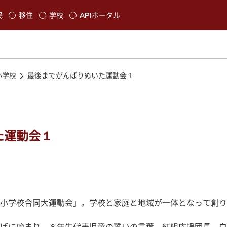
本文に移動
民
移住
学校
APIポータル
発生します
小学校
最後までがんばりぬいた運動会１
た運動会１
小学校合同大運動会」。学校と家庭と地域が一体となって創り