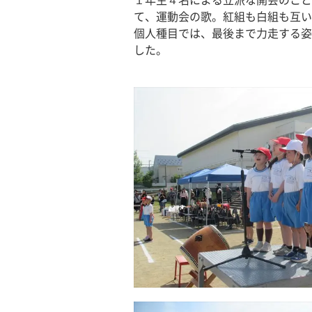
１年生４名による立派な開会のこと
て、運動会の歌。紅組も白組も互い
個人種目では、最後まで力走する姿
した。