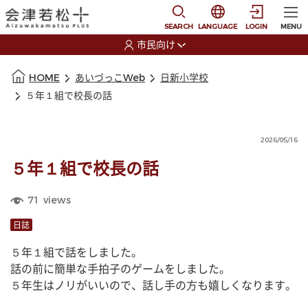
本文に移動
選択すると言語の切替
SEARCH
LANGUAGE
LOGIN
MENU
市民向け
選択すると利用者の切替が発生します
本文の始まり
HOME
あいづっこWeb
日新小学校
５年１組で校長の話
2026/05/16
５年１組で校長の話
71
views
日誌
５年１組で話をしました。
話の前に簡単な手拍子のゲームをしました。
５年生はノリがいいので、話し手の方も嬉しくなります。