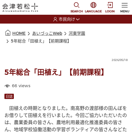
本文に移動
選択すると言語の切替
SEARCH
LANGUAGE
LOGIN
MENU
市民向け
選択すると利用者の切替が発生します
本文の始まり
HOME
あいづっこWeb
河東学園
5年総合「田植え」【前期課程】
2026/05/18
5年総合「田植え」【前期課程】
66
views
日誌
　田植えの時期となりました。南高野の渡部様の田んぼを
お借りして田植えを行いました。今回ご協力いただいたの
は、農業委員の皆さん、農地利用最適化推進委員の皆さ
ん、地域学校協働活動の学習ボランティアの皆さんなどた