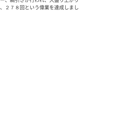
ー、綱引きが行われ、大盛り上がり
、２７８回という偉業を達成しまし