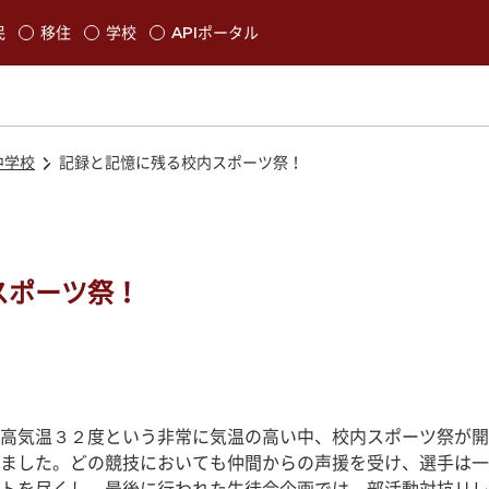
本文に移動
民
移住
学校
APIポータル
発生します
中学校
記録と記憶に残る校内スポーツ祭！
スポーツ祭！
高気温３２度という非常に気温の高い中、校内スポーツ祭が開
ました。どの競技においても仲間からの声援を受け、選手は一