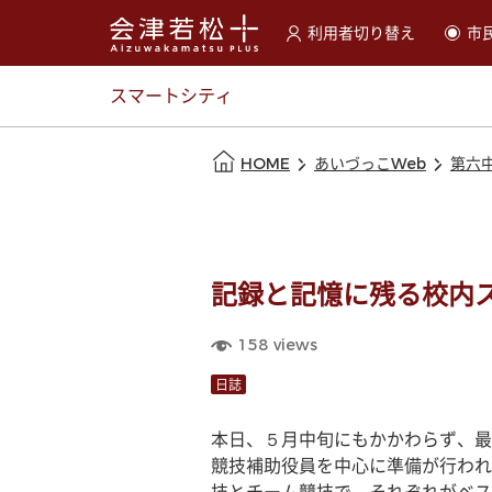
利用者切り替え
市
選択すると利用者の切替が
スマートシティ
本文の始まり
HOME
あいづっこWeb
第六
記録と記憶に残る校内
158
views
日誌
本日、５月中旬にもかかわらず、最
競技補助役員を中心に準備が行われ