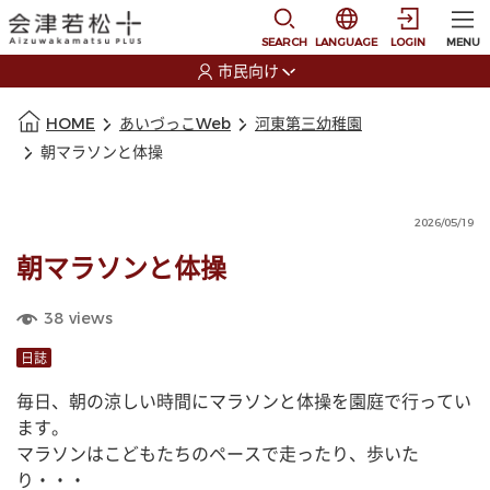
本文に移動
選択すると言語の切替
SEARCH
LANGUAGE
LOGIN
MENU
市民向け
選択すると利用者の切替が発生します
本文の始まり
HOME
あいづっこWeb
河東第三幼稚園
朝マラソンと体操
2026/05/19
朝マラソンと体操
38
views
日誌
毎日、朝の涼しい時間にマラソンと体操を園庭で行ってい
ます。
マラソンはこどもたちのペースで走ったり、歩いた
り・・・