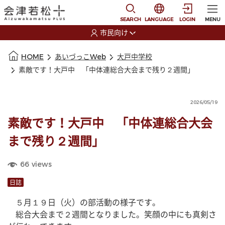
本文に移動
選択すると言語の切替
SEARCH
LANGUAGE
LOGIN
MENU
市民向け
選択すると利用者の切替が発生します
本文の始まり
HOME
あいづっこWeb
大戸中学校
素敵です！大戸中 「中体連総合大会まで残り２週間」
2026/05/19
素敵です！大戸中 「中体連総合大会
まで残り２週間」
66
views
日誌
　５月１９日（火）の部活動の様子です。
　総合大会まで２週間となりました。笑顔の中にも真剣さ