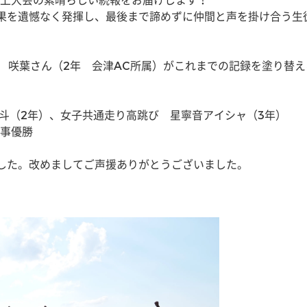
上大会の素晴らしい続報をお届けします！
果を遺憾なく発揮し、最後まで諦めずに仲間と声を掛け合う生
實　咲葉さん（2年　会津AC所属）がこれまでの記録を塗り替える
斗（2年）、女子共通走り高跳び　星寧音アイシャ（3年）　　女
事優勝
した。改めましてご声援ありがとうございました。