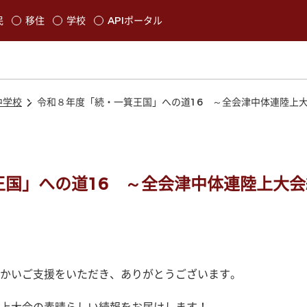
本文に移動
民
移住
学校
APIポータル
発生します
中学校
令和８年度「続・一箕王国」への道16 ～全会津中体連陸上
王国」への道16 ～全会津中体連陸上大会
かいご支援をいただき、ありがとうございます。