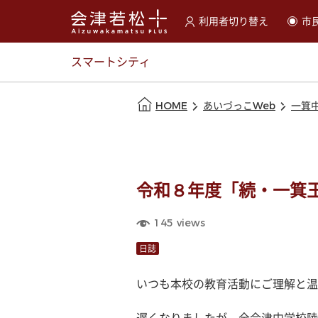
利用者切り替え
市
選択すると利用者の切替が
スマートシティ
本文の始まり
HOME
あいづっこWeb
一箕
令和８年度「続・一箕
145
views
日誌
いつも本校の教育活動にご理解と温