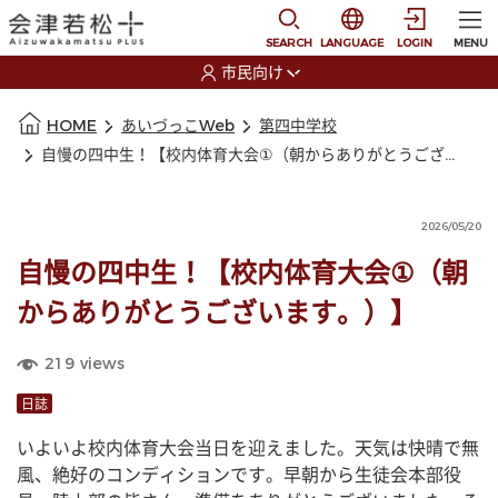
本文に移動
選択すると言語の切替
SEARCH
LANGUAGE
LOGIN
MENU
市民向け
選択すると利用者の切替が発生します
本文の始まり
HOME
あいづっこWeb
第四中学校
自慢の四中生！【校内体育大会①（朝からありがとうございます。）】
2026/05/20
自慢の四中生！【校内体育大会①（朝
からありがとうございます。）】
219
views
日誌
いよいよ校内体育大会当日を迎えました。天気は快晴で無
風、絶好のコンディションです。早朝から生徒会本部役