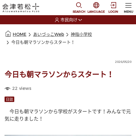
本文に移動
選択すると言語の切替
SEARCH
LANGUAGE
LOGIN
MENU
市民向け
選択すると利用者の切替が発生します
本文の始まり
HOME
あいづっこWeb
神指小学校
今日も朝マラソンからスタート！
2026/05/20
今日も朝マラソンからスタート！
22
views
日誌
　今日も朝マラソンから学校がスタートです！みんなで元
気に走りました！