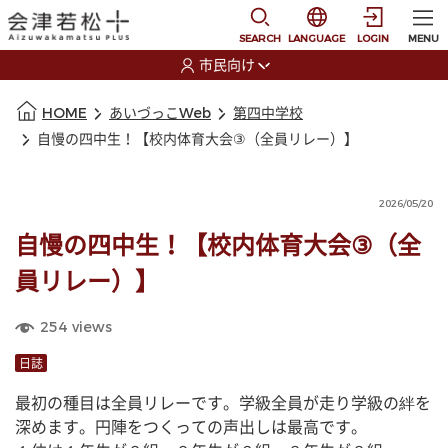
本文に移動
選択すると言語の切替
SEARCH
LANGUAGE
LOGIN
MENU
市民向け
選択すると利用者の切替が発生します
本文の始まり
HOME
あいづっこWeb
第四中学校
自慢の四中生！【校内体育大会③（全員リレー）】
2026/05/20
自慢の四中生！【校内体育大会③（全
員リレー）】
254
views
日誌
最初の種目は全員リレーです。学級全員が走り学級の絆を
深めます。円陣をつくっての声出しは最高です。