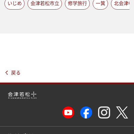
いじめ
会津若松市立
修学旅行
一箕
北会津中
戻る