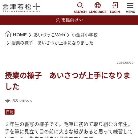
本文に移動
選択すると言語の切替
SEARCH
LANGUAGE
LOGIN
MENU
市民向け
選択すると利用者の切替が発生します
本文の始まり
HOME
あいづっこWeb
小金井小学校
授業の様子 あいさつが上手になりました
2026/05/20
授業の様子 あいさつが上手になりま
した
58
views
日誌
３年生の書写の様子です。毛筆に初めて取り組む３年生。
手を筆に見立て目の前に大きな紙があると思って練習して