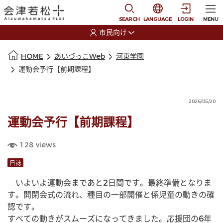
本文に移動
選択すると言語の切替
SEARCH
LANGUAGE
LOGIN
MENU
市民向け
選択すると利用者の切替が発生します
本文の始まり
HOME
あいづっこWeb
河東学園
運動会予行【前期課程】
2026/05/20
運動会予行【前期課程】
128
views
日誌
　いよいよ運動会まであと2日間です。最終準備となりま
す。開閉会式の流れ、種目の一部開催と係児童の動きの確
認です。
すべての動きがスムーズになってきました。応援団の6年