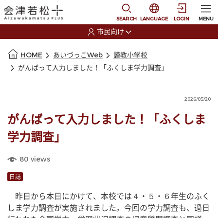
本文に移動
選択すると言語の切替
SEARCH
LANGUAGE
LOGIN
MENU
市民向け
選択すると利用者の切替が発生します
本文の始まり
HOME
あいづっこWeb
謹教小学校
がんばって入力しました！「ふくしま学力調査」
2026/05/20
がんばって入力しました！「ふくしま
学力調査」
80
views
日誌
　昨日から本日にかけて、本校では４・５・６年生のふく
しま学力調査が実施されました。今回の学力調査も、過日