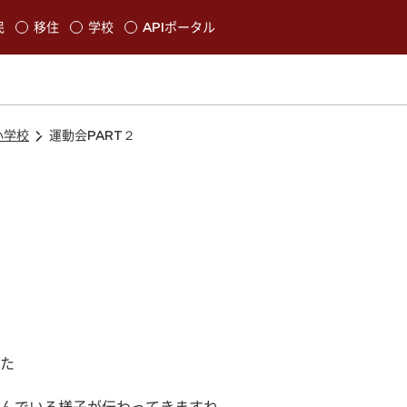
本文に移動
民
移住
学校
APIポータル
発生します
小学校
運動会PART２
た