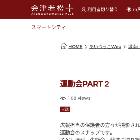
利用者切り替え
市
選択すると利用者の切替が
スマートシティ
本文の始まり
HOME
あいづっこWeb
城南
運動会PART２
108
views
日誌
広報担当の保護者の方々が撮影され
運動会のスナップです。