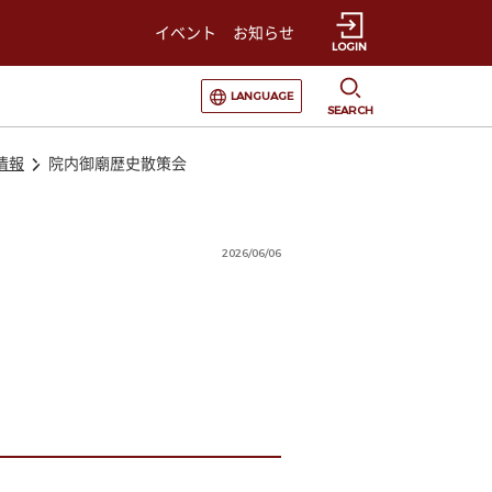
イベント
お知らせ
LOGIN
選択すると言語の切替が発生します
LANGUAGE
SEARCH
情報
院内御廟歴史散策会
2026/06/06