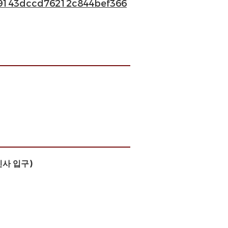
9143dccd76212c844bef366
신사 입구)