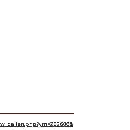
how_callen.php?ym=202606&