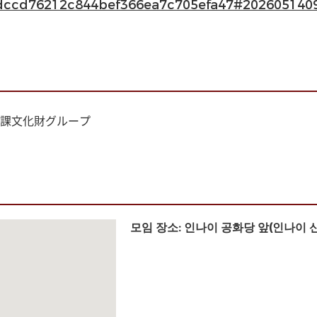
dccd76212c844bef366ea7c705efa47#202605140
課文化財グループ
모임 장소: 인나이 공화당 앞(인나이 