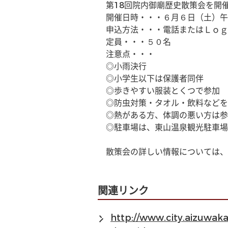
　第18回院内御廟歴史散策会を開
　開催日時・・・６月６日（土）午
　申込方法・・・電話またはＬｏｇ
　定員・・・５０名
　注意点・・・
　◎小雨決行
　◎小学生以下は保護者同伴
　◎歩きやすい服装とくつで参加
　◎防虫対策・タオル・飲料などを
　◎熱がある方、体調の悪い方は参
　◎駐車場は、東山温泉観光駐車場
　散策会の詳しい情報については、
関連リンク
http://www.city.aizuwa