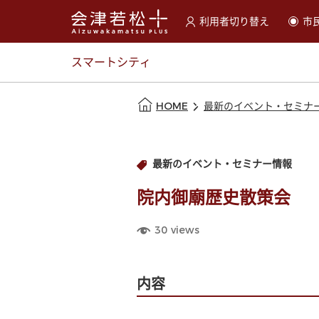
利用者切り替え
市
選択すると利用者の切替が
スマートシティ
本文の始まり
HOME
最新のイベント・セミナ
最新のイベント・セミナー情報
院内御廟歴史散策会
30
views
内容