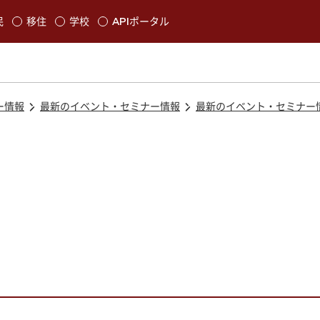
本文に移動
民
移住
学校
APIポータル
発生します
ー情報
最新のイベント・セミナー情報
最新のイベント・セミナー