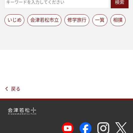
検索
いじめ
会津若松市立
修学旅行
一箕
相撲
戻る