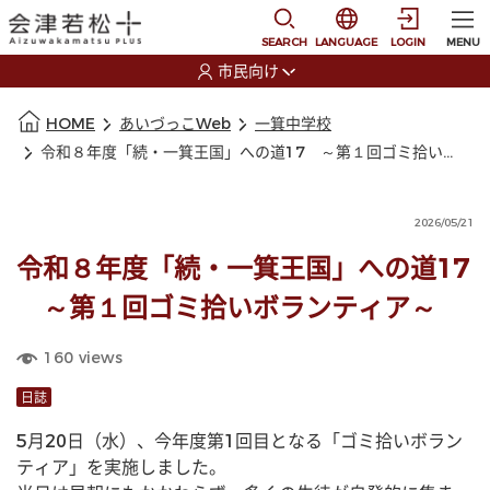
本文に移動
選択すると言語の切替
SEARCH
LANGUAGE
LOGIN
MENU
市民向け
選択すると利用者の切替が発生します
本文の始まり
HOME
あいづっこWeb
一箕中学校
令和８年度「続・一箕王国」への道17 ～第１回ゴミ拾いボランティア～
2026/05/21
令和８年度「続・一箕王国」への道17
～第１回ゴミ拾いボランティア～
160
views
日誌
5月20日（水）、今年度第1回目となる「ゴミ拾いボラン
ティア」を実施しました。