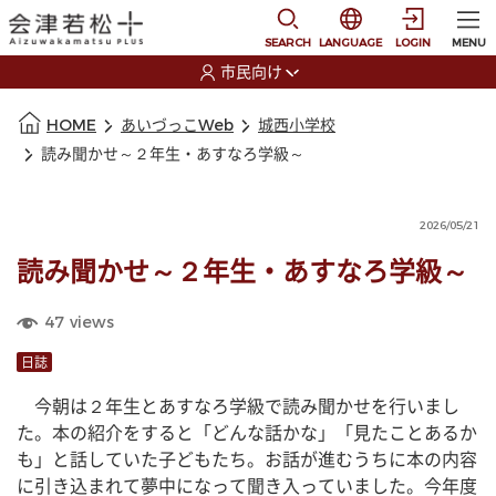
本文に移動
選択すると言語の切替
SEARCH
LANGUAGE
LOGIN
MENU
市民向け
選択すると利用者の切替が発生します
本文の始まり
HOME
あいづっこWeb
城西小学校
読み聞かせ～２年生・あすなろ学級～
2026/05/21
読み聞かせ～２年生・あすなろ学級～
47
views
日誌
　今朝は２年生とあすなろ学級で読み聞かせを行いまし
た。本の紹介をすると「どんな話かな」「見たことあるか
も」と話していた子どもたち。お話が進むうちに本の内容
に引き込まれて夢中になって聞き入っていました。今年度