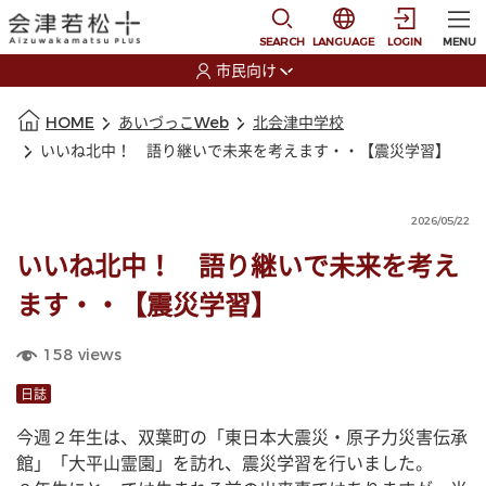
本文に移動
選択すると言語の切替
SEARCH
LANGUAGE
LOGIN
MENU
市民向け
選択すると利用者の切替が発生します
本文の始まり
HOME
あいづっこWeb
北会津中学校
いいね北中！ 語り継いで未来を考えます・・【震災学習】
2026/05/22
いいね北中！ 語り継いで未来を考え
ます・・【震災学習】
158
views
日誌
今週２年生は、双葉町の「東日本大震災・原子力災害伝承
館」「大平山霊園」を訪れ、震災学習を行いました。