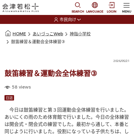
本文に移動
選択すると言語の切替
SEARCH
LANGUAGE
LOGIN
MENU
市民向け
選択すると利用者の切替が発生します
本文の始まり
HOME
あいづっこWeb
神指小学校
鼓笛練習＆運動会全体練習③
2026/05/21
鼓笛練習＆運動会全体練習③
58
views
日誌
　今日は鼓笛練習と第３回運動会全体練習を行いました。
あいにくの雨のため体育館で行いました。今日の全体練習
は開会式・閉会式の練習でした。最初から通して、本番と
同じように行いました。役割になっている子供たちは、し