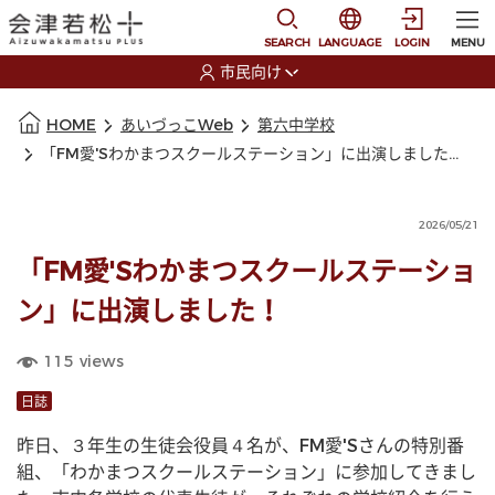
本文に移動
選択すると言語の切替
SEARCH
LANGUAGE
LOGIN
MENU
市民向け
選択すると利用者の切替が発生します
本文の始まり
HOME
あいづっこWeb
第六中学校
「FM愛'Sわかまつスクールステーション」に出演しました！
2026/05/21
「FM愛'Sわかまつスクールステーショ
ン」に出演しました！
115
views
日誌
昨日、３年生の生徒会役員４名が、FM愛'Sさんの特別番
組、「わかまつスクールステーション」に参加してきまし