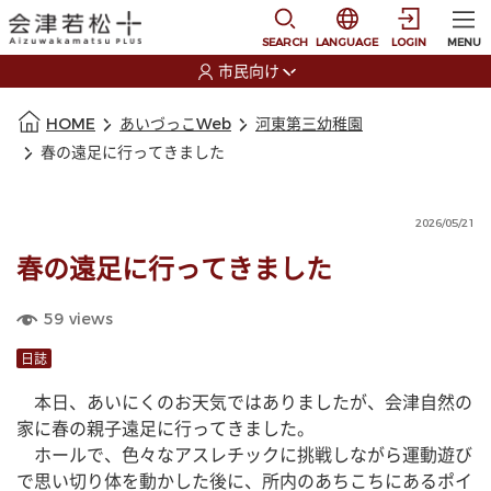
本文に移動
選択すると言語の切替
SEARCH
LANGUAGE
LOGIN
MENU
市民向け
選択すると利用者の切替が発生します
本文の始まり
HOME
あいづっこWeb
河東第三幼稚園
春の遠足に行ってきました
2026/05/21
春の遠足に行ってきました
59
views
日誌
　本日、あいにくのお天気ではありましたが、会津自然の
家に春の親子遠足に行ってきました。
　ホールで、色々なアスレチックに挑戦しながら運動遊び
で思い切り体を動かした後に、所内のあちこちにあるポイ