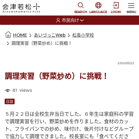
本文に移動
選択すると言語の切替
SEARCH
LANGUAGE
LOGIN
MENU
市民向け
選択すると利用者の切替が発生します
本文の始まり
HOME
あいづっこWeb
松長小学校
調理実習（野菜炒め）に挑戦！
2026/05/22
調理実習（野菜炒め）に挑戦！
81
views
日誌
５月２２日は全校生弁当日でした。６年生は家庭科の学習
で調理実習を行い、野菜炒めを作りました。食材のカッ
ト、フライパンでの炒め、味付け、後片付けなどグループ
で協力して調理できました。校長室にも「食べてくださ