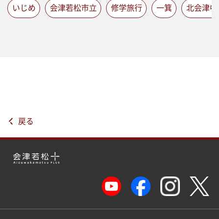
いじめ
会津若松市立
修学旅行
一箕
北会津中
戻る