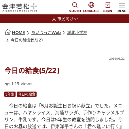
本文に移動
選択すると言語の切替
SEARCH
LANGUAGE
LOGIN
MENU
市民向け
選択すると利用者の切替が発生します
本文の始まり
HOME
あいづっこWeb
城北小学校
今日の給食(5/22)
2026/05/22
今日の給食(5/22)
125
views
5年生
今日の給食
　今日の給食は「5月お誕生日お祝い献立」でした。メニ
ューは、ハヤシライス、海藻サラダ、手作りキャラメルプ
リン、牛乳です。今日は5年生の教室を訪問しました。今
日のお昼の放送では、伊東洋平さんの『君へ逢いに行く』