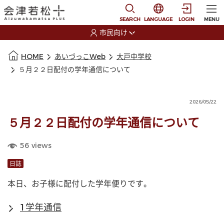
本文に移動
選択すると言語の切替
SEARCH
LANGUAGE
LOGIN
MENU
市民向け
選択すると利用者の切替が発生します
本文の始まり
HOME
あいづっこWeb
大戸中学校
５月２２日配付の学年通信について
2026/05/22
５月２２日配付の学年通信について
56
views
日誌
本日、お子様に配付した学年便りです。
1学年通信