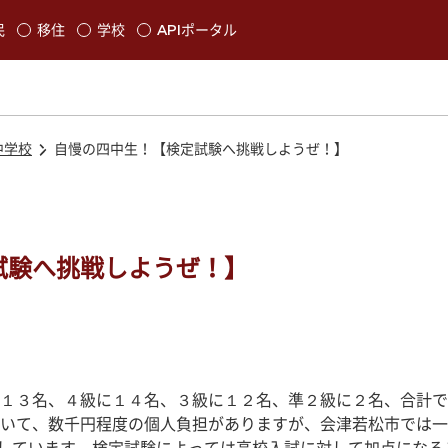
本文に移動
民
移住
学校
APIポータル
発生します
中学校
自慢の四中生！【検定試験へ挑戦しようぜ！】
試験へ挑戦しようぜ！】
１３名、４級に１４名、３級に１２名、準２級に２名、合計で
いて、数千円程度の個人負担がありますが、会津若松市では一つ