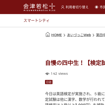
利用者切り替え
市
選択すると利用者の切替が
スマートシティ
本文の始まり
HOME
あいづっこWeb
第四
自慢の四中生！【検定
142
views
日誌
今日は英語検定が実施され、５級に
定試験は他に漢字、数学が行われて