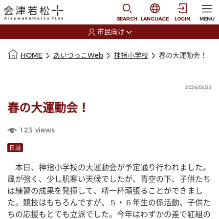
本文に移動
選択すると言語の切替
SEARCH
LANGUAGE
LOGIN
MENU
市民向け
選択すると利用者の切替が発生します
本文の始まり
HOME
あいづっこWeb
神指小学校
春の大運動会！
2026/05/23
春の大運動会！
123
views
日誌
　本日、神指小学校の大運動会が予定通り行われました。
風が強く、少し肌寒い天候でしたが、青空の下、子供たち
は練習の成果を発揮して、精一杯頑張ることができまし
た。競技はもちろんですが、５・６年生の係活動、子供た
ちの応援もとても立派でした。今年はわずかの差で紅組の