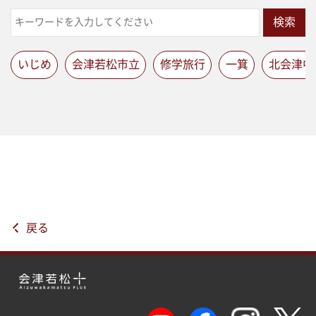
検索
いじめ
会津若松市立
修学旅行
一箕
北会津中
戻る