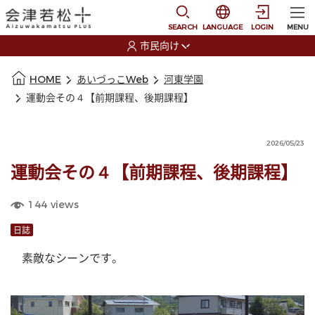
本文に移動
選択すると言語の切替
SEARCH
LANGUAGE
LOGIN
MENU
市民向け
選択すると利用者の切替が発生します
本文の始まり
HOME
あいづっこWeb
河東学園
運動会その４【前期課程、後期課程】
2026/05/23
運動会その４【前期課程、後期課程】
144
views
日誌
　素敵なシーンです。