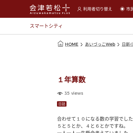
利用者切り替え
市
選択すると利用者の切替が
スマートシティ
本文の始まり
HOME
あいづっこWeb
日新
１年算数
35
views
日誌
合わせて１０になる数の学習でした
５と５とか、４と６とかですね。