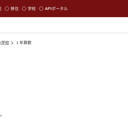
本文に移動
民
移住
学校
APIポータル
発生します
小学校
１年算数
。