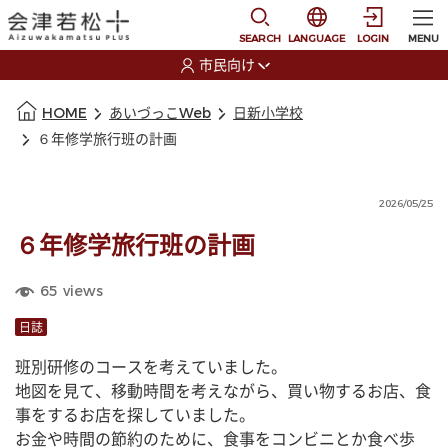
本文に移動
選択すると言語の切替
SEARCH
LANGUAGE
LOGIN
MENU
市民向け
選択すると利用者の切替が発生します
本文の始まり
HOME
あいづっこWeb
日新小学校
６年修学旅行班の計画
2026/05/25
６年修学旅行班の計画
65
views
日誌
班別研修のコースを考えていました。
地図を見て、移動時間を考えながら、買い物するお店、食
事をするお店を探していました。
お金や時間の節約のために、食事をコンビニとか食べ歩