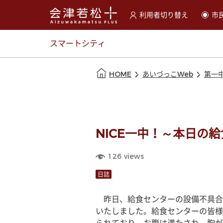
利用者切り替え
市
選択すると利用者の切替が
スマートシティ
本文の始まり
HOME
あいづっこWeb
第一
NICE一中！～本日の
126
views
日誌
　昨日、給食センターの設備不具合
いたしました。給食センターの皆様