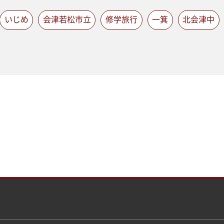
いじめ
会津若松市立
修学旅行
一箕
北会津中