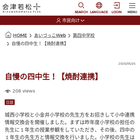
本文に移動
選択すると言語の切替
SEARCH
LANGUAGE
LOGIN
MENU
市民向け
選択すると利用者の切替が発生します
本文の始まり
HOME
あいづっこWeb
第四中学校
自慢の四中生！【焼酎連携】
2026/05/26
自慢の四中生！【焼酎連携】
208
views
日誌
城西小学校と小金井小学校の先生方をお招きして小中連携
情報交換会を開催しました。まずは昨年度小学校の担任の
先生に１年生の授業参観をしていただき、その後、四中の
１年生の先生方と情報交換を行いました。小学校の先生は