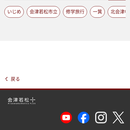
いじめ
会津若松市立
修学旅行
一箕
北会津中
戻る