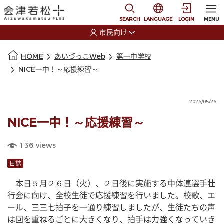
本文に移動
選択すると言語の切替
SEARCH
LANGUAGE
LOGIN
MENU
市民向け
選択すると利用者の切替が発生します
本文の始まり
HOME
あいづっこWeb
第一中学校
NICE一中！～応援練習～
2026/05/26
NICE一中！～応援練習～
136
views
日誌
　本日５月２６日（火）、２日後に実施する中体連選手壮
行会に向け、全校生徒で応援練習を行いました。校歌、エ
ール、三三七拍子を一通り練習しましたが、生徒たちの声
は回を重ねるごとに大きくなり、拍手は力強くなっていき