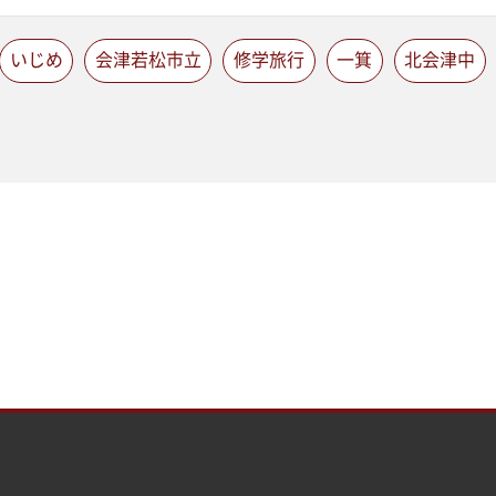
いじめ
会津若松市立
修学旅行
一箕
北会津中