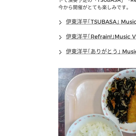
トで演奏予定の「TSUBASA」「
今から開催がとても楽しみです。
伊東洋平｢TSUBASA｣ Music
伊東洋平｢Refrain!｣Music V
伊東洋平｢ありがとう｣ Music 