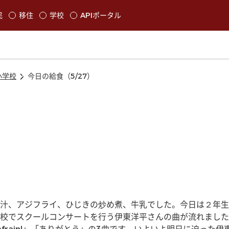
本文に移動
民
移住
学校
APIポータル
発生します
小学校
今日の給食（5/27）
汁、アジフライ、ひじきの炒め煮、牛乳でした。今日は２年生
校でスクールコンサートを行う伊東洋平さんの曲が流れました