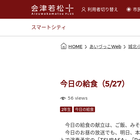
利用者切り替え
市
選択すると利用者の切替が
スマートシティ
本文の始まり
HOME
あいづっこWeb
城北
今日の給食（5/27）
56
views
2年生
今日の給食
　今日の給食の献立は、ご飯、みそ
　今日のお昼の放送でも、明日、本