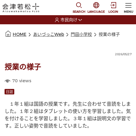
本文に移動
選択すると言語の切替
SEARCH
LANGUAGE
LOGIN
MENU
市民向け
選択すると利用者の切替が発生します
本文の始まり
HOME
あいづっこWeb
門田小学校
授業の様子
2026/05/27
授業の様子
70
views
日誌
　１年１組は国語の授業です。先生に合わせて音読をしま
した。１年２組はタブレットの使い方を学習しました。気
を付けることを学習しました。３年１組は説明文の学習で
す。正しい姿勢で音読をしていました。