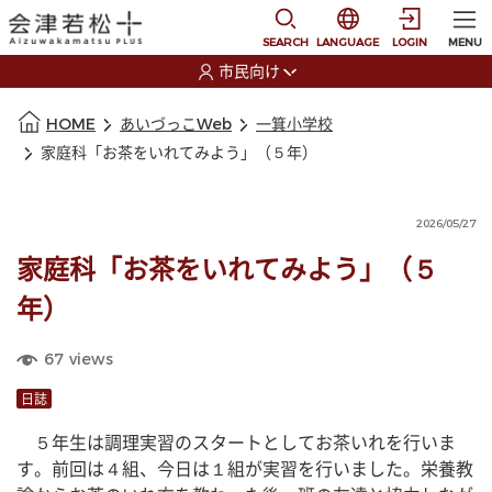
本文に移動
選択すると言語の切替
SEARCH
LANGUAGE
LOGIN
MENU
市民向け
選択すると利用者の切替が発生します
本文の始まり
HOME
あいづっこWeb
一箕小学校
家庭科「お茶をいれてみよう」（５年）
2026/05/27
家庭科「お茶をいれてみよう」（５
年）
67
views
日誌
　５年生は調理実習のスタートとしてお茶いれを行いま
す。前回は４組、今日は１組が実習を行いました。栄養教