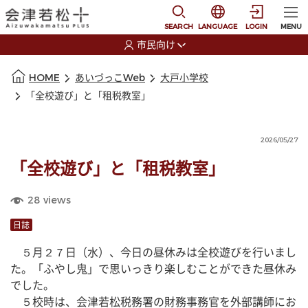
本文に移動
選択すると言語の切替
SEARCH
LANGUAGE
LOGIN
MENU
市民向け
選択すると利用者の切替が発生します
本文の始まり
HOME
あいづっこWeb
大戸小学校
「全校遊び」と「租税教室」
2026/05/27
「全校遊び」と「租税教室」
28
views
日誌
　５月２７日（水）、今日の昼休みは全校遊びを行いまし
た。「ふやし鬼」で思いっきり楽しむことができた昼休み
でした。
　５校時は、会津若松税務署の財務事務官を外部講師にお